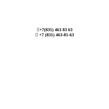
+7(831) 463 83 63
+7 (831) 463-81-63
finko-nn@mail.ru
+7 (831) 463-83-63
finko-nn@mail.ru
+7 (831) 463-81-63