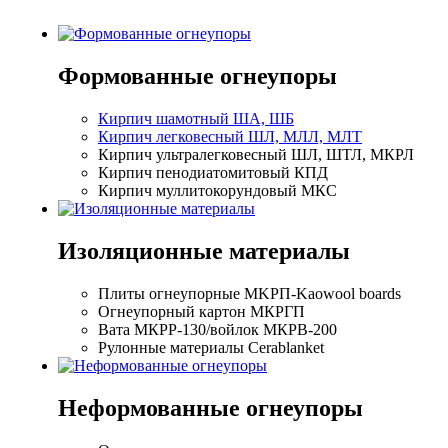
Формованные огнеупоры
Кирпич шамотный ША, ШБ
Кирпич легковесный ШЛ, МЛЛ, МЛТ
Кирпич ультралегковесный ШЛ, ШТЛ, МКРЛ
Кирпич пенодиатомитовый КПД
Кирпич муллитокорундовый МКС
Изоляционные материалы
Плиты огнеупорные MKPП-Kaowool boards
Огнеупорный картон МКРГП
Вата МКРР-130/войлок МКРВ-200
Рулонные материалы Cerablanket
Неформованные огнеупоры