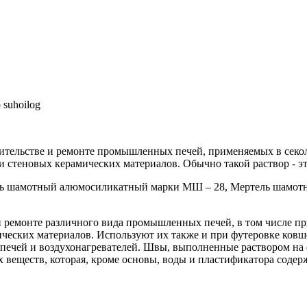
ительстве и ремонте промышленных печей, применяемых в секо
и стеновых керамических материалов. Обычно такой раствор - э
ь шамотный алюмосиликатный марки МШ – 28, Мертель шамот
и ремонте различного вида промышленных печей, в том числе 
мических материалов. Используют их также и при футеровке ко
печей и воздухонагревателей. Швы, выполненные раствором на 
х веществ, которая, кроме основы, воды и пластификатора сод